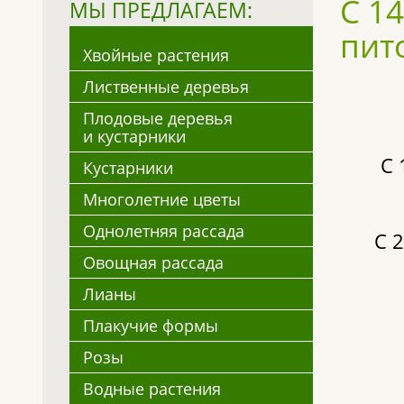
С 1
МЫ ПРЕДЛАГАЕМ:
пит
Хвойные растения
Лиственные деревья
Плодовые деревья
и кустарники
С 
Кустарники
Многолетние цветы
Однолетняя рассада
С 2
Овощная рассада
Лианы
Плакучие формы
Розы
Водные растения