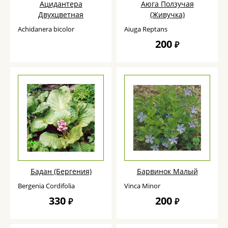
Ацидантера
Аюга Ползучая
Двухцветная
(Живучка)
Achidanera bicolor
Aiuga Reptans
200
₽
Бадан (Бергения)
Барвинок Малый
Bergenia Cordifolia
Vinca Minor
330
200
₽
₽