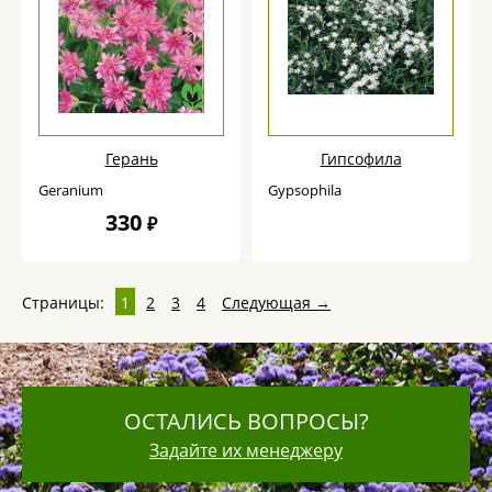
Герань
Гипсофила
Geranium
Gypsophila
330
₽
Страницы:
1
2
3
4
Следующая →
ОСТАЛИСЬ ВОПРОСЫ?
Задайте их менеджеру