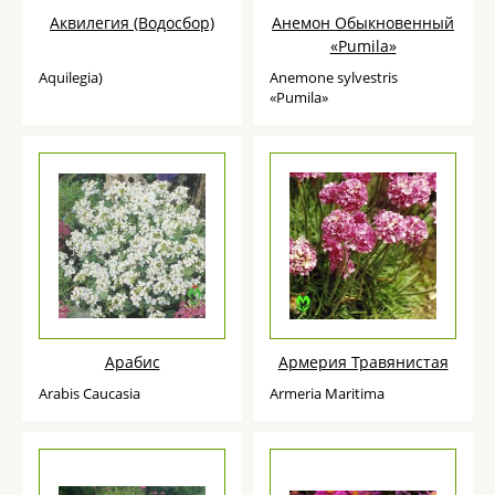
Аквилегия (Водосбор)
Анемон Обыкновенный
«Pumila»
Aquilegia)
Anemone sylvestris
«Pumila»
Арабис
Армерия Травянистая
Arabis Caucasia
Armeria Maritima