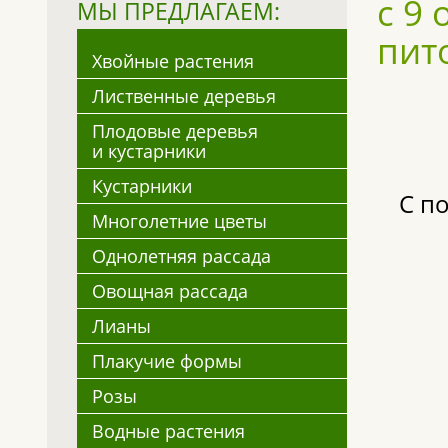
с 9
МЫ ПРЕДЛАГАЕМ:
пит
Хвойные растения
Лиственные деревья
Плодовые деревья
и кустарники
Кустарники
С п
Многолетние цветы
Однолетняя рассада
Овощная рассада
Лианы
Плакучие формы
Розы
Водные растения