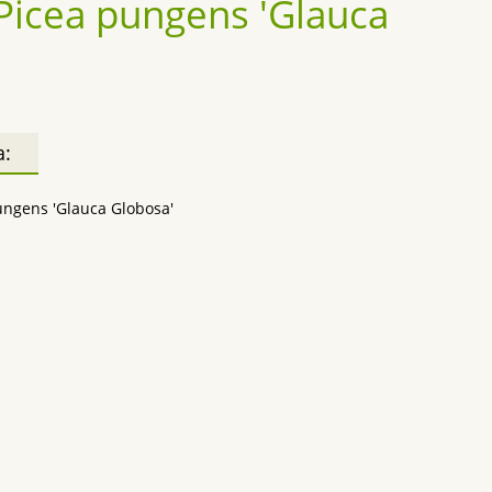
Picea pungens 'Glauca
а:
ungens 'Glauca Globosa'