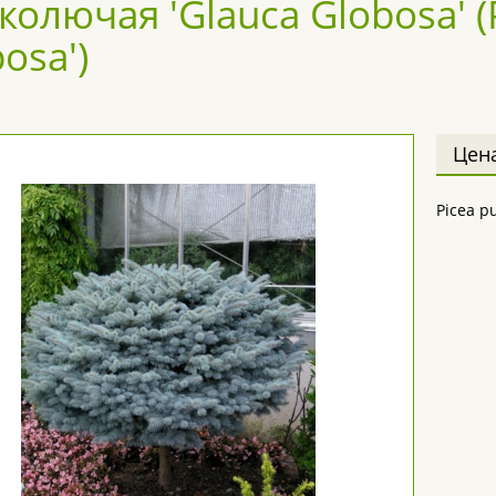
колючая 'Glauca Globosa' (
osa')
Цен
Picea p