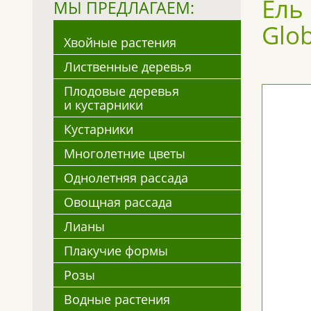
Ель 
МЫ ПРЕДЛАГАЕМ:
Glob
Хвойные растения
Лиственные деревья
Плодовые деревья
и кустарники
Кустарники
Многолетние цветы
Однолетняя рассада
Овощная рассада
Лианы
Плакучие формы
Розы
Водные растения