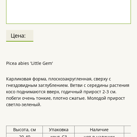
Цена:
Picea abies 'Little Gem'
Карликовая форма, плоскозакругленная, сверху с
гнездовидным заглублением. Ветви с середины растения
косо поднимаются вверх, годичный прирост 2-3 см.
побеги очень тонкие, плотно сжатые. Молодой прирост
светло-зеленый.
Высота, см
Упаковка
Наличие
Це
20-40
конт, С3
нет в наличии