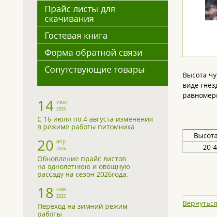
Прайс листы для
скачивания
Гостевая книга
Форма обратной связи
Сопутствующие товары
Высота чу
виде гнез
равномерн
14
июл
2026
С 16 июля по 4 августа изменения
в режиме работы питомника
Высота
20
апр
20-
2026
Обновление прайс листов
на однолетнюю и овощную
рассаду на сезон 2026года.
18
ноя
2025
Вернуться
Переход на зимний режим
работы