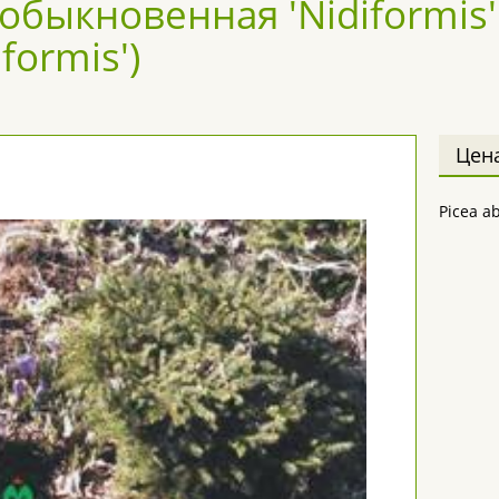
обыкновенная 'Nidiformis' 
iformis')
Цен
Picea ab