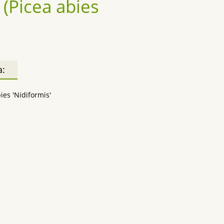
(Picea abies
а:
ies 'Nidiformis'