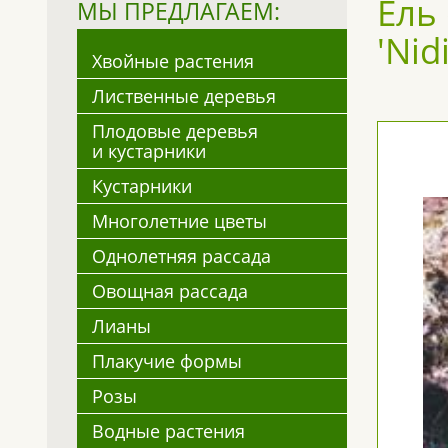
Ель 
МЫ ПРЕДЛАГАЕМ:
'Nid
Хвойные растения
Лиственные деревья
Плодовые деревья
и кустарники
Кустарники
Многолетние цветы
Однолетняя рассада
Овощная рассада
Лианы
Плакучие формы
Розы
Водные растения