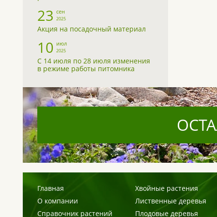
23
сен
2025
Акция на посадочный материал
10
июл
2025
С 14 июля по 28 июля изменения
в режиме работы питомника
ОСТА
Главная
Хвойные растения
О компании
Лиственные деревья
Справочник растений
Плодовые деревья