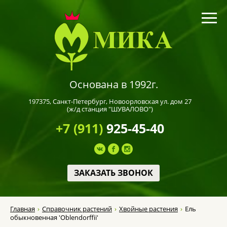
Основана в 1992г.
197375,
Санкт-Петербург
, Новоорловская ул. дом 27
(ж/д станция "ШУВАЛОВО")
+7 (911)
925-45-40
ЗАКАЗАТЬ ЗВОНОК
Главная
Справочник растений
Хвойные растения
Ель
обыкновенная 'Oblendorffii'