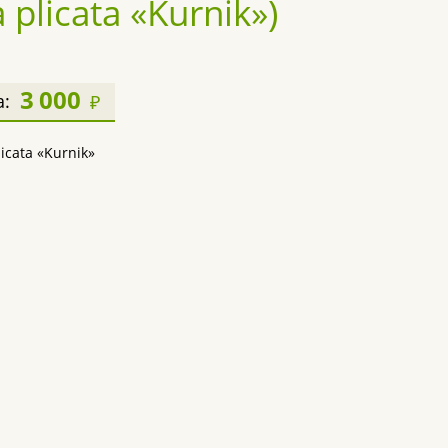
plicata «Kurnik»)
3 000
а:
₽
licata «Kurnik»