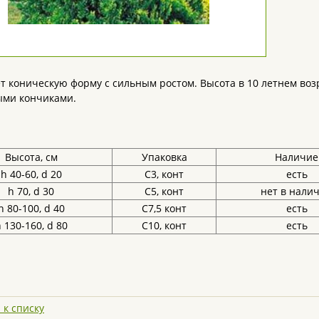
т коническую форму с сильным ростом. Высота в 10 летнем возр
ыми кончиками.
Высота, см
Упаковка
Наличие
h 40-60, d 20
С3, конт
есть
h 70, d 30
С5, конт
нет в нали
h 80-100, d 40
С7,5 конт
есть
 130-160, d 80
С10, конт
есть
 к списку