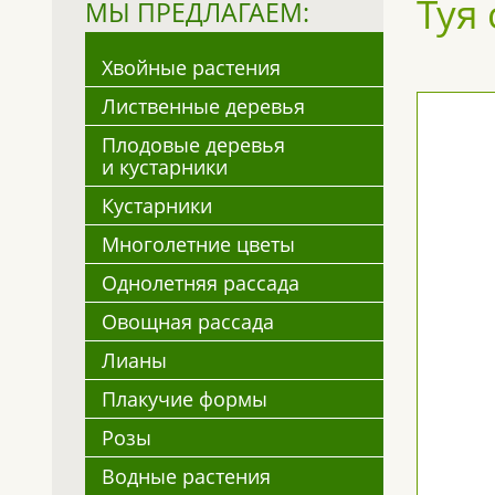
Туя 
МЫ ПРЕДЛАГАЕМ:
Хвойные растения
Лиственные деревья
Плодовые деревья
и кустарники
Кустарники
Многолетние цветы
Однолетняя рассада
Овощная рассада
Лианы
Плакучие формы
Розы
Водные растения