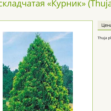
складчатая «Курник» (Thuja 
Цен
Thuja p