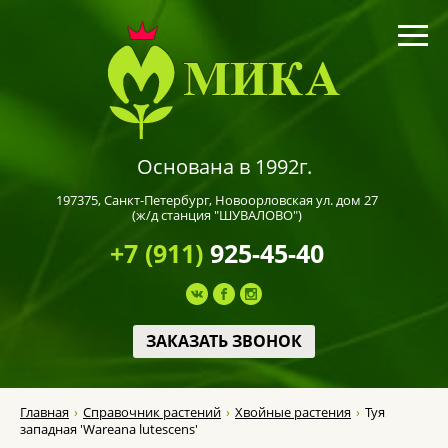
Основана в 1992г.
197375,
Санкт-Петербург
, Новоорловская ул. дом 27
(ж/д станция "ШУВАЛОВО")
+7 (911)
925-45-40
ЗАКАЗАТЬ ЗВОНОК
Главная
Справочник растений
Хвойные растения
Туя
западная 'Wareana lutescens'