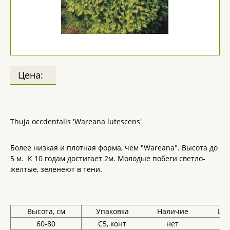
Цена:
Thuja occdentalis 'Wareana lutescens'
Более низкая и плотная форма, чем "Wareana". Высота до
5 м. К 10 годам достигает 2м. Молодые побеги светло-
желтые, зеленеют в тени.
Высота, см
Упаковка
Наличие
Цен
60-80
С5, конт
нет