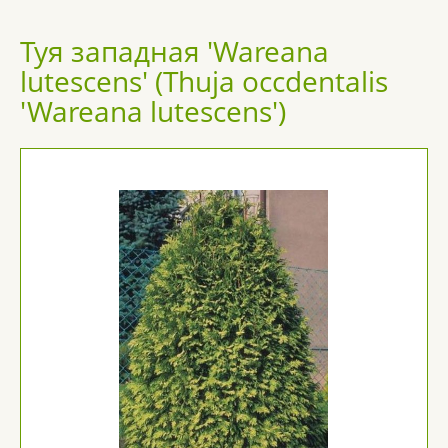
Туя западная 'Wareana
lutescens' (Thuja occdentalis
'Wareana lutescens')