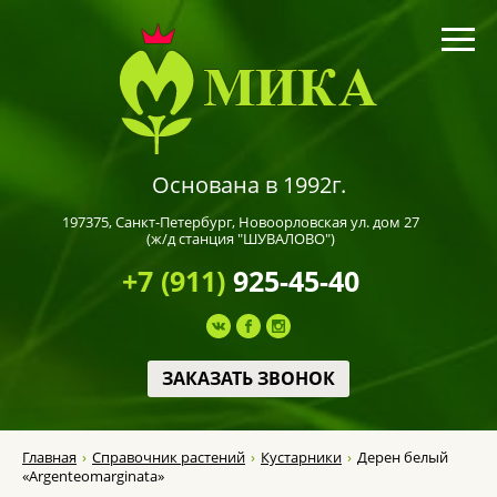
Основана в 1992г.
197375,
Санкт-Петербург
, Новоорловская ул. дом 27
(ж/д станция "ШУВАЛОВО")
+7 (911)
925-45-40
ЗАКАЗАТЬ ЗВОНОК
Главная
Справочник растений
Кустарники
Дерен белый
«Argenteomarginata»