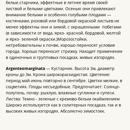
белые.старники, эффектные в летнее время своей
листвой и белыми цветками. Осенью они привлекают
внимание белыми и особенно голубыми плодами —
костянками, розовой или бордовой окраской листьев.не
менее эффектны они и зимой, с окрашенными побегами
(в зависимости от вида, ярко- красной, бордовой, желтой
и ярко- зеленой окраски.)Морозостойки,
нетребовательны к почве, хорошо переносят условия
города. Хорошо переносит стрижку. Находит применение
в одиночных и групповых посадках, живых изгородях.
Argenteomarginata
— Кустарник. Высота 3м, диаметр
кроны до 3м. Крона широкораскидистая. Цветение:
период май-июнь повторно в сентябре. Цветки мелкие, в
соцветиях. Плоды несъедобные. Предпочитает: Солнце-
полутень, почву: рыхлую, влажные суглинки и супеси.
Листва: Темно - зеленые с кремово-белым окаймлением
Широко используется как в солитерных посадках, так и в
высоких живых изгородях. Абсолютно зимостоек.