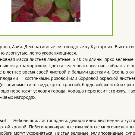
ропа, Азия. Декоративные листопадные ку Кустарник. Высота и 
но изогнутые, легко укореняющиеся.
новная масса листьев ланцетные, 5-10 см длины, ярко-зеленые
с июня до заморозков. Цветки зеленовато-желтые, собраны в 
 в летнее время своей листвой и белыми цветками. Осенью о
плодами — костянками, розовой или бордовой окраской листь
(в зависимости от вида, ярко- красной, бордовой, желтой и ярк
рошо переносят условия города. Хорошо переносит стрижку. Н
 живых изгородях.
warf
— Небольшой, листопадный, декоративно-лиственный кустар
ртой кроной. Побеги ярко-красные или жёлтые многочисленные
побеги могут укореняться. Листья зеленые, эллипсовидные, суп