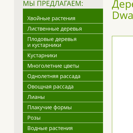
Дере
МЫ ПРЕДЛАГАЕМ:
Dwa
Хвойные растения
Лиственные деревья
Плодовые деревья
и кустарники
Кустарники
Многолетние цветы
Однолетняя рассада
Овощная рассада
Лианы
Плакучие формы
Розы
Водные растения