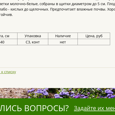
ветки молочно-белые, собраны в щитки диаметром до 5 см. Плод
слабо - кислых до щелочных. Предпочитает влажные почвы. Хо
тойчив.
а, см
Упаковка
Наличие
Цена, руб
-40
С3, конт
нет
 к списку
ЛИСЬ ВОПРОСЫ?
Задайте их ме