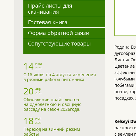
Прайс листы для
скачивания
Гостевая книга
Форма обратной связи
Сопутствующие товары
Родина Ев
дугообраз
Листья Ос
14
июл
Цветение 
2026
эффектные
С 16 июля по 4 августа изменения
голубыми 
в режиме работы питомника
побегами 
20
апр
почве, хо
2026
посадках,
Обновление прайс листов
на однолетнюю и овощную
рассаду на сезон 2026года.
18
ноя
Kelseyi D
2025
распросте
Переход на зимний режим
работы
с землей 