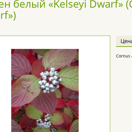
н белый «Kelseyi Dwarf» (C
rf»)
Цен
Cornus 