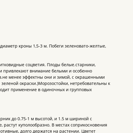
диаметр кроны 1,5-3 м. Побеги зеленовато-желтые,
.
щитковидные соцветия. Плоды белые.старники,
ни привлекают внимание белыми и особенно
ев.не менее эффектны они и зимой, с окрашенными
о- зеленой окраски.)Морозостойки, нетребовательны к
аходит применение в одиночных и групповых
ник до 0.75-1 м высотой, и 1.5 м шириной с
, растут куполообразно. В местах соприкосновения
ротивные, долго держатся на растении. Цветет