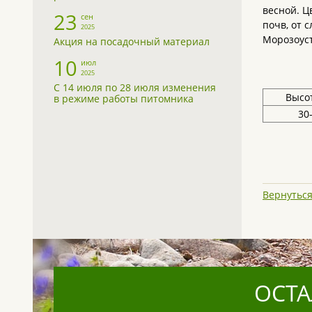
весной. Ц
23
сен
почв, от 
2025
Морозоус
Акция на посадочный материал
10
июл
2025
С 14 июля по 28 июля изменения
Высот
в режиме работы питомника
30
Вернуться
ОСТА