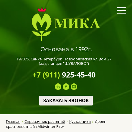
Основана в 1992г.
197375,
Санкт-Петербург
, Новоорловская ул. дом 27
(ж/д станция "ШУВАЛОВО")
+7 (911)
925-45-40
ЗАКАЗАТЬ ЗВОНОК
Главная
Справочник растений
Кустарники
Дерен
красноцветный «Midwinter Fire»