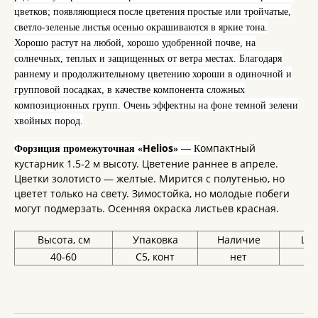
цветков; появляющиеся после цветения простые или тройчатые,
светло-зеленые листья осенью окрашиваются в яркие тона.
Хорошо растут на любой, хорошо удобренной почве, на
солнечных, теплых и защищенных от ветра местах. Благодаря
раннему и продолжительному цветению хороши в одиночной и
групповой посадках, в качестве компонента сложных
композиционных групп. Очень эффектны на фоне темной зелени
хвойных пород.
Helios
омпактный
Форзиция промежуточная «
»
— К
кустарник 1.5-2 м высоту. Цветение раннее в апреле.
Цветки золотисто — желтые. Мирится с полутенью, но
цветет только на свету. Зимостойка, но молодые побеги
могут подмерзать. Осенняя окраска листьев красная.
Высота, см
Упаковка
Наличие
Цен
40-60
С5, конт
нет