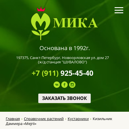
Основана в 1992г.
197375,
Санкт-Петербург
, Новоорловская ул. дом 27
(ж/д станция "ШУВАЛОВО")
+7 (911)
925-45-40
ЗАКАЗАТЬ ЗВОНОК
Главная
Справочник растений
Кустарники
Кизильник
Даммера «Mejrii»