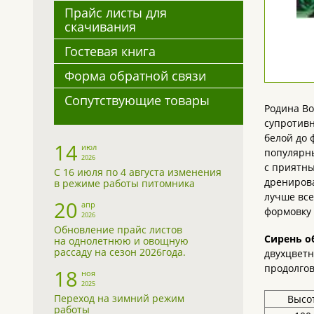
Прайс листы для
скачивания
Гостевая книга
Форма обратной связи
Сопутствующие товары
Родина Во
супротивн
белой до 
14
июл
популярны
2026
с приятны
С 16 июля по 4 августа изменения
дренирова
в режиме работы питомника
лучше все
20
апр
формовку 
2026
Обновление прайс листов
Сирень о
на однолетнюю и овощную
рассаду на сезон 2026года.
двухцветн
продолгов
18
ноя
2025
Переход на зимний режим
Высот
работы