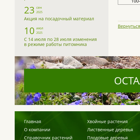
100
23
сен
2025
Акция на посадочный материал
Вернуться
10
июл
2025
С 14 июля по 28 июля изменения
в режиме работы питомника
ОСТА
Главная
Хвойные растения
О компании
Лиственные деревья
Справочник растений
Плодовые деревья