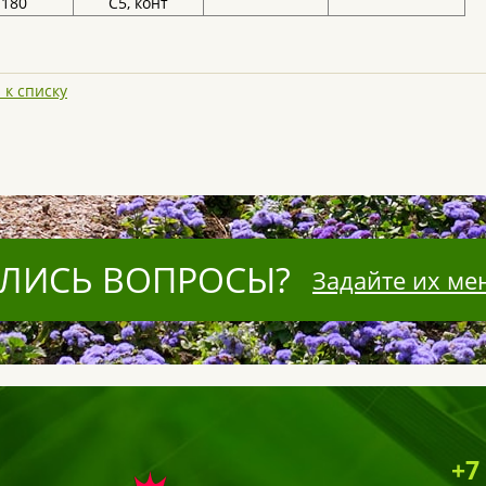
-180
С5, конт
 к списку
ЛИСЬ ВОПРОСЫ?
Задайте их ме
+7