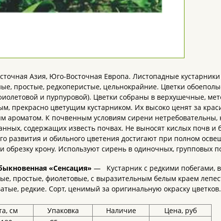
сточная Азия, Юго-Восточная Европа. Листопадные кустарники 
ые, простые, редкоперистые, цельнокрайние. Цветки обоеполые
фиолетовой и пурпуровой). Цветки собраны в верхушечные, ме
м, прекрасно цветущим кустарником. Их высоко ценят за крас
м ароматом. К почвенным условиям сирени нетребовательны, 
нных, содержащих известь почвах. Не выносят кислых почв и бл
го развития и обильного цветения достигают при полном освещ
и обрезку крону. Используют сирень в одиночных, групповых по
быкновенная «Сенсация»
— Кустарник с редкими побегами, в
ые, простые, фиолетовые, с выразительным белым краем лепес
атые, редкие. Сорт, ценимый за оригинальную окраску цветков.
а, см
Упаковка
Наличие
Цена, руб