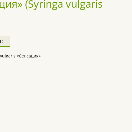
я» (Syringa vulgaris
а:
 vulgaris «Сенсация»