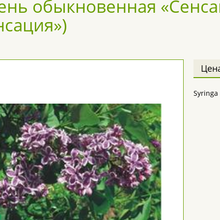
ень обыкновенная «Сенсаци
нсация»)
Цен
Syringa