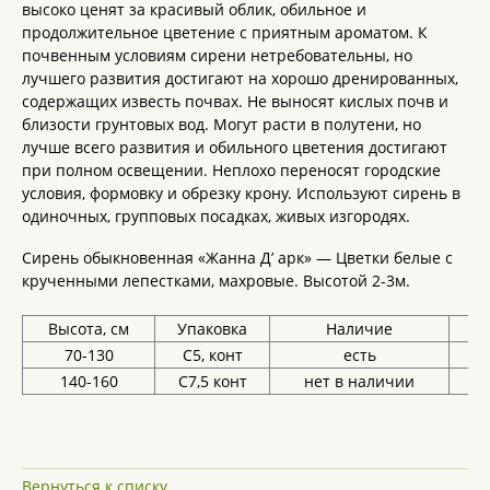
высоко ценят за красивый облик, обильное и
продолжительное цветение с приятным ароматом. К
почвенным условиям сирени нетребовательны, но
лучшего развития достигают на хорошо дренированных,
содержащих известь почвах. Не выносят кислых почв и
близости грунтовых вод. Могут расти в полутени, но
лучше всего развития и обильного цветения достигают
при полном освещении. Неплохо переносят городские
условия, формовку и обрезку крону. Используют сирень в
одиночных, групповых посадках, живых изгородях.
Сирень обыкновенная «Жанна Д’ арк» — Цветки белые с
крученными лепестками, махровые. Высотой 2-3м.
Высота, см
Упаковка
Наличие
Це
70-130
С5, конт
есть
3
140-160
С7,5 конт
нет в наличии
Вернуться к списку