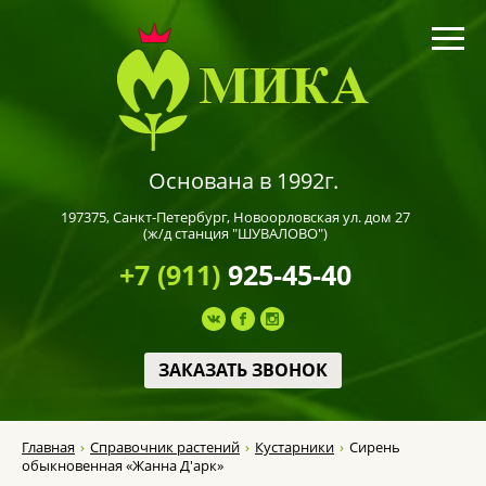
Основана в 1992г.
197375,
Санкт-Петербург
, Новоорловская ул. дом 27
(ж/д станция "ШУВАЛОВО")
+7 (911)
925-45-40
ЗАКАЗАТЬ ЗВОНОК
Главная
Справочник растений
Кустарники
Сирень
обыкновенная «Жанна Д'арк»