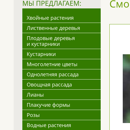
Смо
МЫ ПРЕДЛАГАЕМ:
Хвойные растения
Лиственные деревья
Плодовые деревья
и кустарники
Кустарники
Многолетние цветы
Однолетняя рассада
Овощная рассада
Лианы
Плакучие формы
Розы
Водные растения