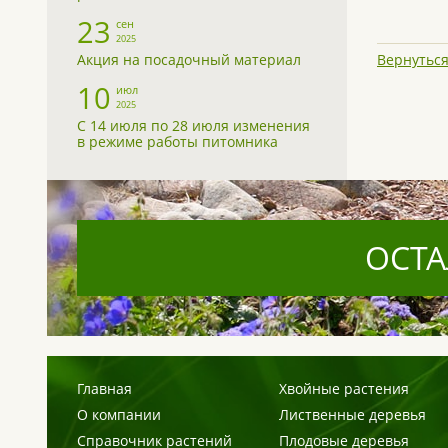
23
сен
2025
Акция на посадочный материал
Вернуться
10
июл
2025
С 14 июля по 28 июля изменения
в режиме работы питомника
ОСТА
Главная
Хвойные растения
О компании
Лиственные деревья
Справочник растений
Плодовые деревья