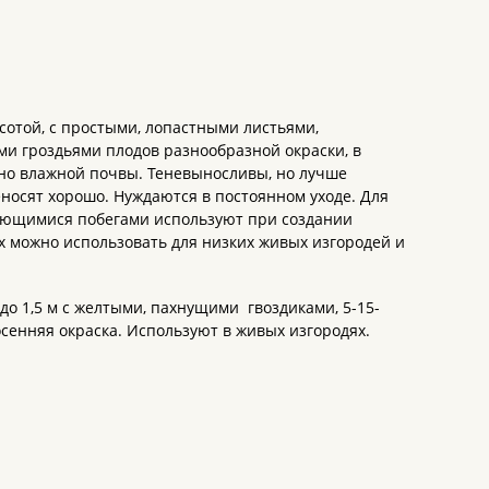
сотой, с простыми, лопастными листьями,
и гроздьями плодов разнообразной окраски, в
очно влажной почвы. Теневыносливы, но лучше
осят хорошо. Нуждаются в постоянном уходе. Для
лющимися побегами используют при создании
х можно использовать для низких живых изгородей и
о 1,5 м с желтыми, пахнущими гвоздиками, 5-15-
осенняя окраска. Используют в живых изгородях.