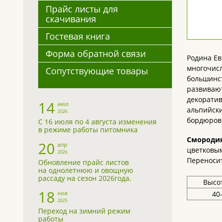
Прайс листы для
скачивания
Гостевая книга
Форма обратной связи
Родина Ев
многочисл
Сопутствующие товары
большинст
развивают
декорати
14
июл
альпийски
2026
бордюров
С 16 июля по 4 августа изменения
в режиме работы питомника
Смородин
20
апр
цветковым
2026
Переносит
Обновление прайс листов
на однолетнюю и овощную
рассаду на сезон 2026года.
Высот
18
40
ноя
2025
Переход на зимний режим
работы