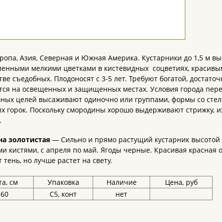
ропа, Азия, Северная и Южная Америка. Кустарники до 1,5 м вы
енными мелкими цветками в кистевидных соцветиях, красивым
ве съедобных. Плодоносят с 3-5 лет. Требуют богатой, достат
ся на освещенных и защищенных местах. Условия города перен
вных целей высаживают одиночно или группами, формы со сте
х горок. Поскольку смородины хорошо выдерживают стрижку, и
.
а золотистая
— Сильно и прямо растущий кустарник высотой д
и кистями, с апреля по май. Ягоды черные. Красивая красная 
 тень, но лучше растет на свету.
а, см
Упаковка
Наличие
Цена, руб
-60
С5, конт
нет