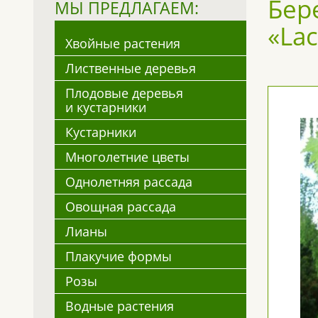
Бере
МЫ ПРЕДЛАГАЕМ:
«Lac
Хвойные растения
Лиственные деревья
Плодовые деревья
и кустарники
Кустарники
Многолетние цветы
Однолетняя рассада
Овощная рассада
Лианы
Плакучие формы
Розы
Водные растения