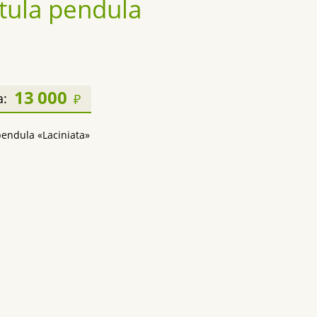
tula pendula
13 000
а:
₽
pendula «Laciniata»