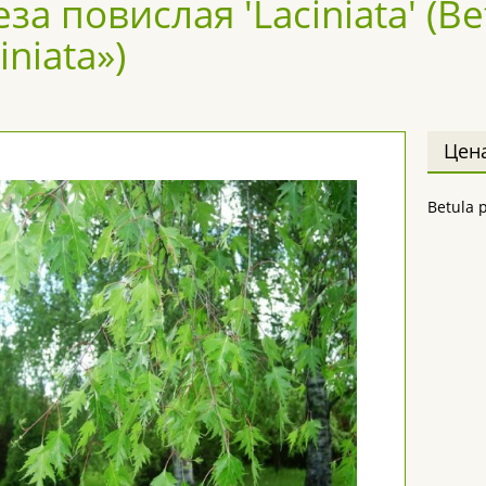
за повислая 'Laciniata' (Be
iniata»)
Цен
Betula 