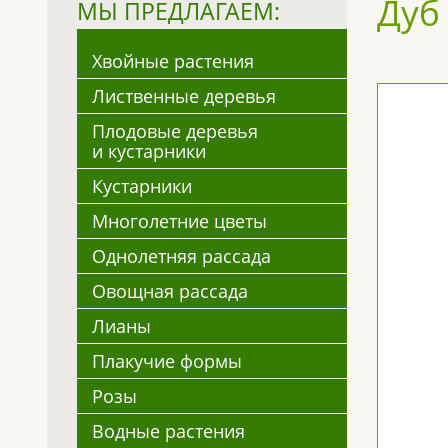
Дуб
МЫ ПРЕДЛАГАЕМ:
Хвойные растения
Лиственные деревья
Плодовые деревья
и кустарники
Кустарники
Многолетние цветы
Однолетняя рассада
Овощная рассада
Лианы
Плакучие формы
Розы
Водные растения