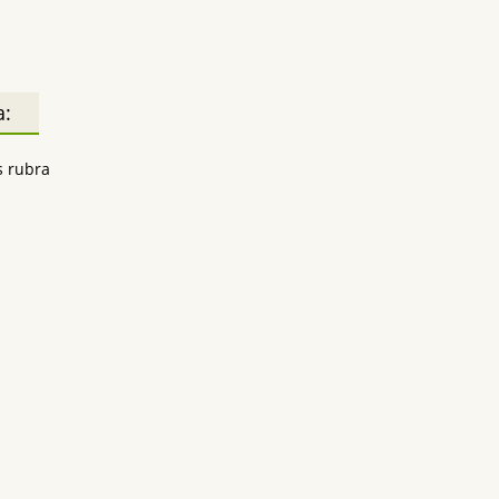
а:
 rubra