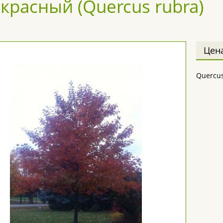
 красный (Quercus rubra)
Цен
Quercus