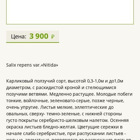
3 900
Цена:
₽
Salix repens var.«Nitida»
Карликовый ползучий сорт, высотой 0,3-1,0м и до1,0м
диаметром, с раскидистой кроной и стелющимися
позучими ветвями. Медленно растущее. Молодые побеги
тонкие, войлочные, зеленовато-серые, позже черные,
очень упругие. Листья мелкие, эллептические до
овальных, сверху- темно-зеленые, с нижней стороны
густо покрыты серебристо-шелковым налетом. Осенняя
окраска листьев бледно-желтая. Цветущие сережки в
начале слабо серебристые, при распускании листьев -
жельые, ароматные, появляются до распускания листьев.