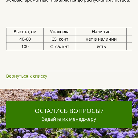
Высота, см
Упаковка
Наличие
Це
40-60
С5, конт
нет в наличии
100
С 7,5, кнт
есть
3
Вернуться к списку
ОСТАЛИСЬ ВОПРОСЫ?
Задайте их менеджеру