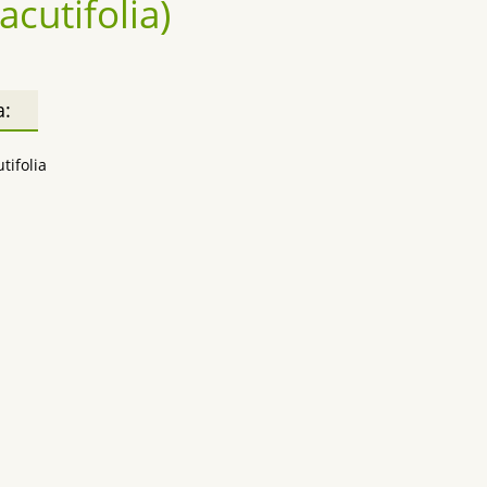
cutifolia)
а:
utifolia