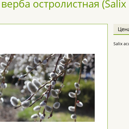
верба остролистная (Salix a
Цен
Salix ac