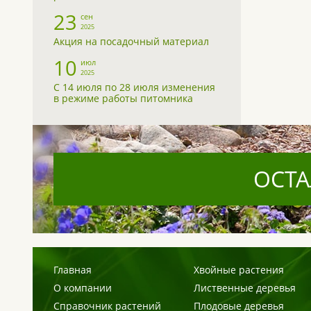
23
сен
2025
Акция на посадочный материал
10
июл
2025
С 14 июля по 28 июля изменения
в режиме работы питомника
ОСТА
Главная
Хвойные растения
О компании
Лиственные деревья
Справочник растений
Плодовые деревья