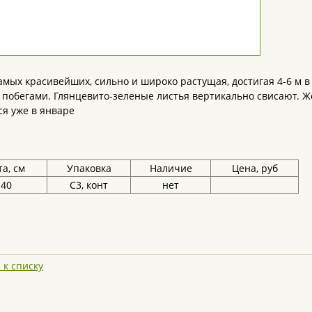
амых красивейших, сильно и широко растущая, достигая 4-6 м в
побегами. Глянцевито-зеленые листья вертикально свисают. Жел
я уже в январе
а, см
Упаковка
Наличие
Цена, руб
-40
С3, конт
нет
 к списку