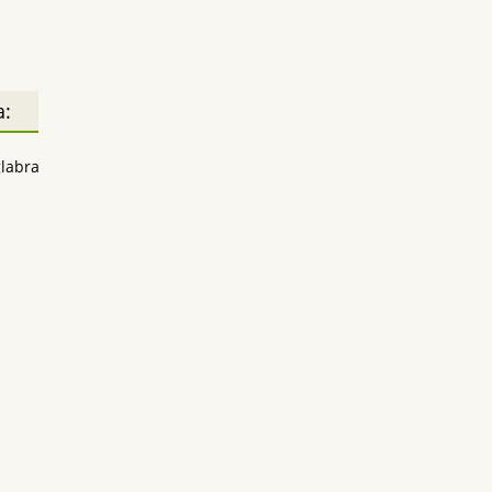
а:
labra