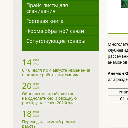
Прайс листы для
скачивания
Гостевая книга
Форма обратной связи
Сопутствующие товары
Многолетн
клубневид
рассёченн
14
июл
анемонов 
2026
С 16 июля по 4 августа изменения
Анемон О
в режиме работы питомника
или разде
20
апр
2026
Упак
Обновление прайс листов
на однолетнюю и овощную
С1, 
рассаду на сезон 2026года.
18
ноя
2025
Переход на зимний режим
работы