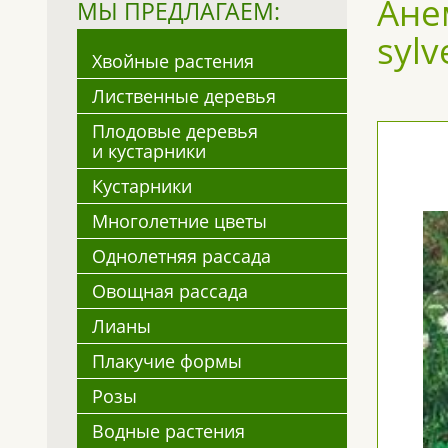
Ане
МЫ ПРЕДЛАГАЕМ:
sylv
Хвойные растения
Лиственные деревья
Плодовые деревья
и кустарники
Кустарники
Многолетние цветы
Однолетняя рассада
Овощная рассада
Лианы
Плакучие формы
Розы
Водные растения