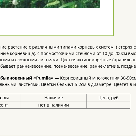
ие растение с различными типами корневых систем ( стержнев
ные корневища), с прямостоячими стеблями от 10 до 200см вы
ыми и сложными листьями. Цветки актиноморфные (правильные
бывает ранне-весенние, позне-весенние, ранне-летние, поздне-
быкновенный «Pumila»
— Корневищный многолетник 30-50см 
льными, листьями. Цветки белые,1.5-2см в диаметре. Цветет 
овка
Наличие
Цена, руб
конт
нет в наличии