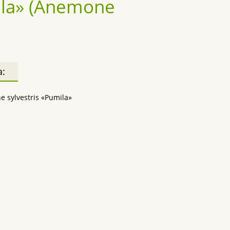
la» (Anemone
а:
 sylvestris «Pumila»