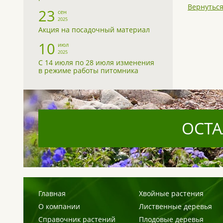
Вернуться
23
сен
2025
Акция на посадочный материал
10
июл
2025
С 14 июля по 28 июля изменения
в режиме работы питомника
ОСТА
Главная
Хвойные растения
О компании
Лиственные деревья
Справочник растений
Плодовые деревья