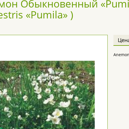
мон Обыкновенный «Pumi
estris «Pumila» )
Цен
Anemone