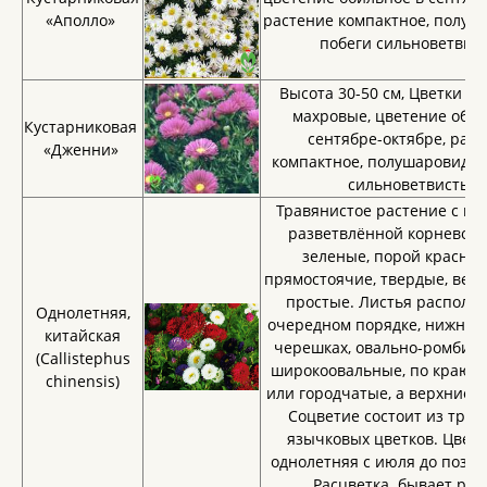
«Аполло»
растение компактное, полуш
побеги сильноветвис
Высота 30-50 см, Цветки с
махровые, цветение обил
Кустарниковая
сентябре-октябре, рас
«Дженни»
компактное, полушаровидно
сильноветвистые
Травянистое растение с мо
разветвлённой корневой.
зеленые, порой краснов
прямостоячие, твердые, вет
простые. Листья располаг
Однолетняя,
очередном порядке, нижние 
китайская
черешках, овально-ромбиче
(Callistephus
широкоовальные, по краю 
chinensis)
или городчатые, а верхние 
Соцветие состоит из труб
язычковых цветков. Цвете
однолетняя с июля до поздн
Расцветка бывает раз