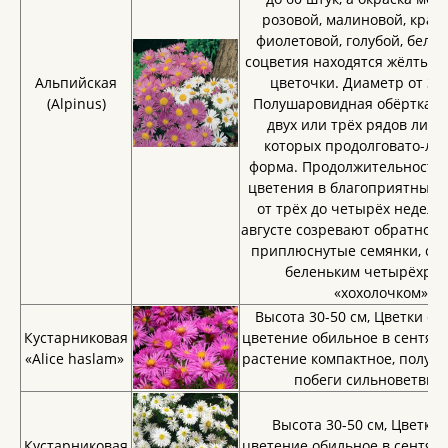
розовой, малиновой, крас
фиолетовой, голубой, белой
соцветия находятся жёлтые 
Альпийская
цветочки. Диаметр от 3 д
(Alpinus)
Полушаровидная обёртка со
двух или трёх рядов листо
которых продолговато-ла
форма. Продолжительность
цветения в благоприятных у
от трёх до четырёх недель.
августе созревают обратноя
приплюснутые семянки, сн
беленьким четырёхря
«хохолочком»
Высота 30-50 см, Цветки си
Кустарниковая
цветение обильное в сентябр
«Alice haslam»
растение компактное, полуш
побеги сильноветвис
Высота 30-50 см, Цветки 
Кустарниковая
цветение обильное в сентябр