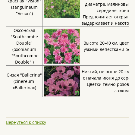
красная "Vision"
диаметре, малиновые. 
(sanguineum
середине- конце 
"Vision")
Предпочитает открытые 
выдерживает и некоторо
Оксонская
"Southcombe
Double"
Высота 20-40 см, цветки
(oxonianum
узкими лепестками розо
"Southcombe
Double" )
Низкий, не выше 20 см ку
Сизая "Ballerina"
с начала июня до середи
(cinereum
Цветки темно-розовые
«Ballerina»)
глазком.
Вернуться к списку