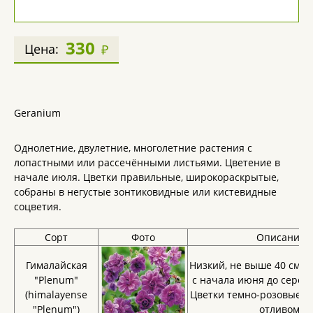
330
Цена:
₽
Geranium
Однолетние, двулетние, многолетние растения с
лопастными или рассечёнными листьями. Цветение в
начале июля. Цветки правильные, широкораскрытые,
собраны в негустые зонтиковидные или кистевидные
соцветия.
Сорт
Фото
Описание
Гималайская
Низкий, не выше 40 см ку
"Plenum"
с начала июня до середи
(himalayense
Цветки темно-розовые с
"Plenum")
отливом.