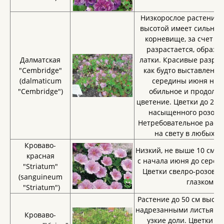
Низкорослое растение о
высотой имеет сильно 
корневище, за счет че
разрастается, образу
Далматская
латки. Красивые разре
"Cembridge"
как будто выставлены 
(dalmaticum
середины июня нач
"Cembridge")
обильное и продолж
цветение. Цветки до 2 с
насыщенного розовог
Нетребовательное расте
на свету в любых у
Кроваво-
Низкий, не выше 10 см ку
красная
с начала июня до середи
"Striatum"
Цветки свелро-розовы
(sanguineum
глазком.
"Striatum")
Растение до 50 см высот
надрезанными листьям
Кроваво-
узкие доли. Цветки ок