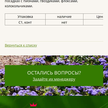
посадках с пионами, гвоздиками, флоксами,
колокольчиками.
Упаковка
наличие
Цена, 
С1, конт
нет
Вернуться к списку
ОСТАЛИСЬ ВОПРОСЫ?
Задайте их менеджеру