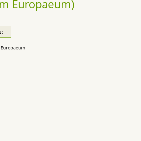
um Europaeum)
а:
 Europaeum