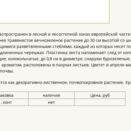
спространен в лесной и лесостепной зонах европейской части
ее травянистое вечнозеленое растение до 30 см высотой со 
имися разветвленными стеблями, каждый из которых несет по 
удлиненных черешках. Пластинка листа напоминает след от копы
е, колокольчатые, до 0,8 см в диаметре, снаружи бурозеленые,
ароматом, расположены в пазухах листьев. Цветет в апреле-ма
 почвы.
тся как декоративно-лиственное, почвопокровное растение. К
аковка
наличие
Цена, руб
, конт
нет