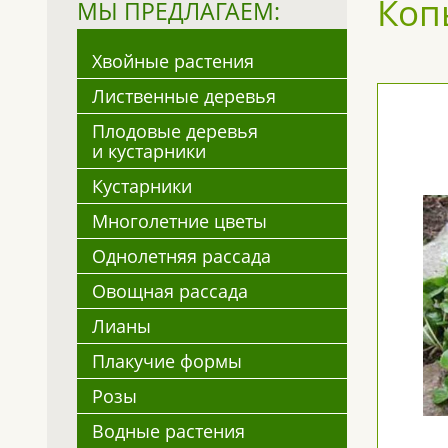
Коп
МЫ ПРЕДЛАГАЕМ:
Хвойные растения
Лиственные деревья
Плодовые деревья
и кустарники
Кустарники
Многолетние цветы
Однолетняя рассада
Овощная рассада
Лианы
Плакучие формы
Розы
Водные растения