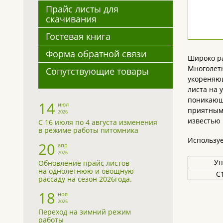
Прайс листы для
скачивания
Гостевая книга
Форма обратной связи
Широко ра
Многолетн
Сопутствующие товары
укореняющ
листа на 
поникающи
14
июл
приятным 
2026
известью
С 16 июля по 4 августа изменения
в режиме работы питомника
Используе
20
апр
2026
Уп
Обновление прайс листов
на однолетнюю и овощную
С1
рассаду на сезон 2026года.
18
ноя
2025
Переход на зимний режим
работы