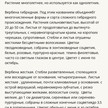
Растение многолетнее, но используется как однолетник.
Вербена гибридная. Под этим названием объединябт
многочисленные формы и сорта сложного гибридного
происхождения. Растения сильноветвистые, высотой от
20 до 50 см. Листья от продолговатых до вытянуто-
треугольных, с неравногородчатым краем, на коротких
черешках, супротивные. Стебли и листья опушены
жесткими бесцветными волосиками. Цветки
гвоздиковидные, собраны в зонтиковидные соцветия,
белые, розовые, пурпурно-красные. темно-фиолетовые,
часто со светлым глазком в центре. Цветет с июня по
октябрь.
Вербена жесткая. Стебли разветвленные, стелющиеся
или восходящие от основания, четырехгранные. Листья
жесткие , удлиненные, почти клиновилные у основания. с
острой верхушкой, неравномерно-зубчатые, с резко
выступающими жилками, волосистые снизу. Цветы
мелкие, до 1 см диаметром, сиреневые или сиренево-
пурпурные, собраны в сложные конечные соцветиядо 3,5
см в поперечнике. Цветет обильно с июня и до октября.