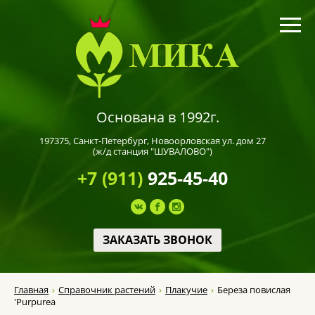
Основана в 1992г.
197375,
Санкт-Петербург
, Новоорловская ул. дом 27
(ж/д станция "ШУВАЛОВО")
+7 (911)
925-45-40
ЗАКАЗАТЬ ЗВОНОК
Главная
Справочник растений
Плакучие
Береза повислая
'Purpurea