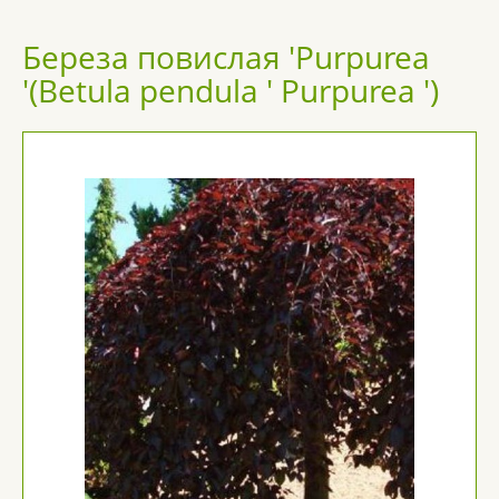
Береза повислая 'Purpurea
'(Betula pendula ' Purpurea ')