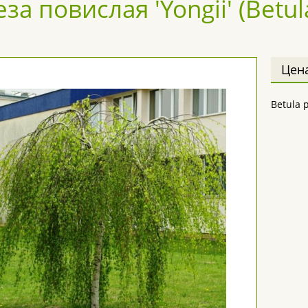
за повислая 'Yongii' (Betula
Цен
Betula p