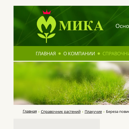
Осно
ГЛАВНАЯ
О КОМПАНИИ
СПРАВОЧН
Главная
Справочник растений
Плакучие
Береза повисл