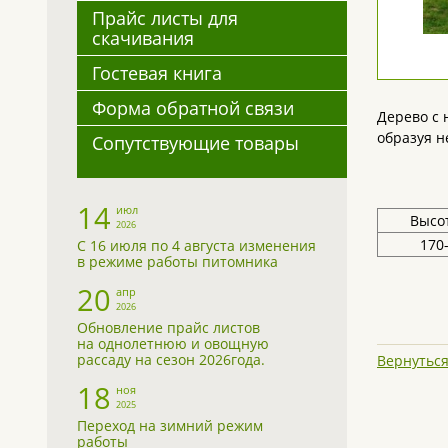
Прайс листы для
скачивания
Гостевая книга
Форма обратной связи
Дерево с 
образуя н
Сопутствующие товары
14
июл
Высот
2026
170
С 16 июля по 4 августа изменения
в режиме работы питомника
20
апр
2026
Обновление прайс листов
на однолетнюю и овощную
рассаду на сезон 2026года.
Вернуться
18
ноя
2025
Переход на зимний режим
работы