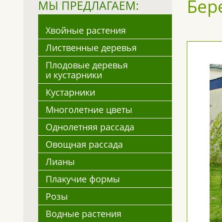
Бере
МЫ ПРЕДЛАГАЕМ:
Хвойные растения
Лиственные деревья
Плодовые деревья
и кустарники
Кустарники
Многолетние цветы
Однолетняя рассада
Овощная рассада
Лианы
Плакучие формы
Розы
Водные растения