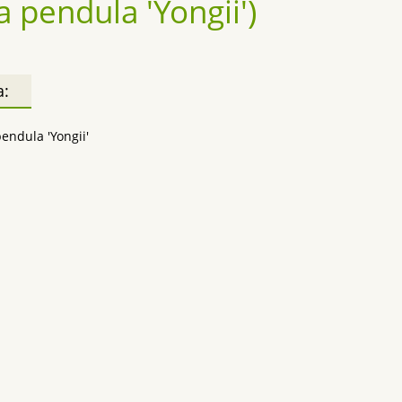
 pendula 'Yongii')
а:
endula 'Yongii'