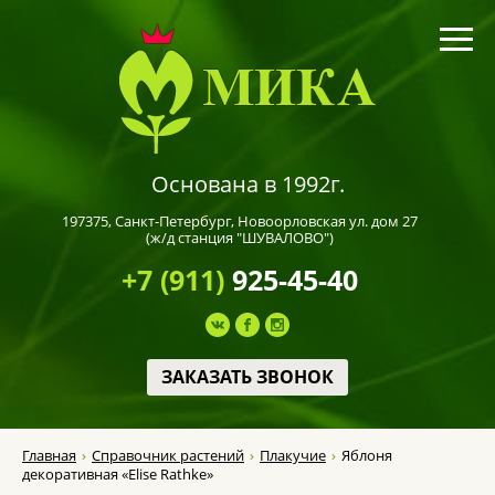
Основана в 1992г.
197375,
Санкт-Петербург
, Новоорловская ул. дом 27
(ж/д станция "ШУВАЛОВО")
+7 (911)
925-45-40
ЗАКАЗАТЬ ЗВОНОК
Главная
Справочник растений
Плакучие
Яблоня
декоративная «Elise Rathke»