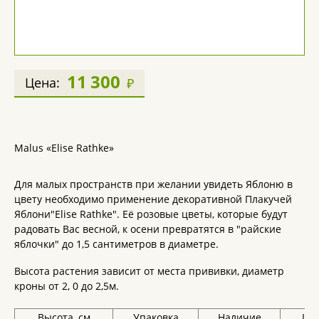
11 300
Цена:
₽
Malus «Elise Rathke»
Для малых пространств при желании увидеть Яблоню в
цвету необходимо применение декоративной Плакучей
Яблони"Elise Rathke". Её розовые цветы, которые будут
радовать Вас весной, к осени превратятся в "райские
яблочки" до 1,5 сантиметров в диаметре.
Высота растения зависит от места прививки, диаметр
кроны от 2, 0 до 2,5м.
Высота, см
Упаковка
Наличие
Цен