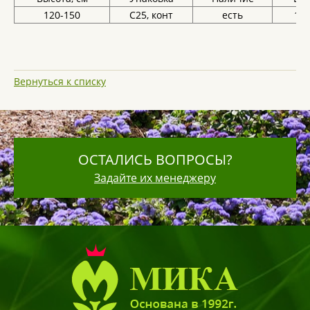
120-150
С25, конт
есть
11 
Вернуться к списку
ОСТАЛИСЬ ВОПРОСЫ?
Задайте их менеджеру