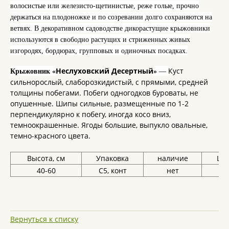
волосистые или железисто-щетинистые, реже голые, прочно
держаться на плодоножке и по созревании долго сохраняются на
ветвях. В декоративном садоводстве дикорастущие крыжовники
используются в свободно растущих и стриженных живых
изгородях, бордюрах, групповых и одиночных посадках.
Неслуховский Десертный
Куст
Крыжовник «
»
—
сильнорослый, слаборозкидистый, с прямыми, средней
толщины побегами. Побеги одногодков буроваты, не
опушенные. Шипы сильные, размещенные по 1-2
перпендикулярно к побегу, иногда косо вниз,
темноокрашенные. Ягоды большие, выпукло овальные,
темно-красного цвета.
Высота, см
Упаковка
наличие
Цен
40-60
С5, конт
нет
Вернуться к списку