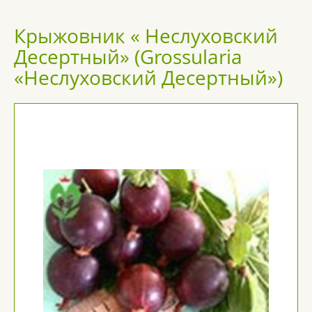
Крыжовник « Неслуховский
Десертный» (Grossularia
«Неслуховский Десертный»)