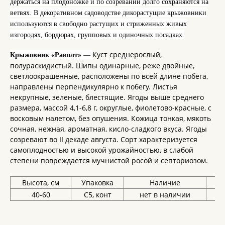
держаться на плодоножке и по созревании долго сохраняются на
ветвях. В декоративном садоводстве дикорастущие крыжовники
используются в свободно растущих и стриженных живых
изгородях, бордюрах, групповых и одиночных посадках.
Куст среднерослый,
Крыжовник «Раволт»
—
полураскидистый. Шипы одинарные, реже двойные,
светлоокрашенные, расположены по всей длине побега,
направлены перпендикулярно к побегу. Листья
некрупные, зеленые, блестящие. Ягоды выше среднего
размера, массой 4,1-6,8 г, округлые, фиолетово-красные, с
восковым налетом, без опушения. Кожица тонкая, мякоть
сочная, нежная, ароматная, кисло-сладкого вкуса. Ягоды
созревают во II декаде августа. Сорт характеризуется
самоплодностью и высокой урожайностью, в слабой
степени повреждается мучнистой росой и септориозом.
Высота, см
Упаковка
Наличие
Це
40-60
С5, конт
нет в наличии