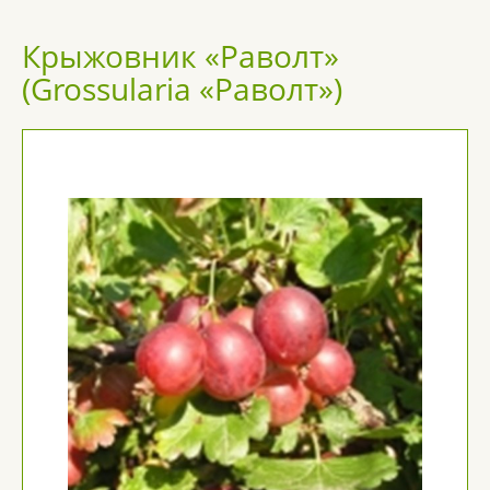
Крыжовник «Раволт»
(Grossularia «Раволт»)