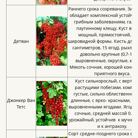
Раннего срока созревания. Зимо
обладает комплексной устойчи
грибным заболеваниям, галло
паутинному клещу. Куст выс
мощный, прямостоячий, гус
Детван
шировидной формы. Кисть длинн
сантиметров, 15 ягод), рыхлая
довольно крупные (0,7-1,0 г
выровненные, округлые, кра
Мякоть сочная, хорошей конси
приятного вкуса.
Куст сильнорослый, с вертик
растущими побегами, компак
густые, сильно облиственные
Джонкер Ван
длинные, с ярко- красными, к
Тетс
выровненными ягодами. Ягоды 
сочные, средней массой 0.9г
урожайный, устойчив к мучнис
и к антракозу.
Сорт средне-позднего срока соз