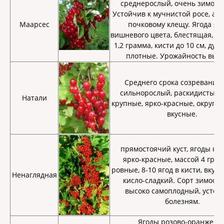
среднерослый, очень зимост
Устойчив к мучнистой росе, ант
Маарсес
почковому клещу. Ягода яр
вишневого цвета, блестящая, ма
1,2 грамма, кисти до 10 см, дуг
плотные. Урожайность высо
Среднего срока созревания.
сильнорослый, раскидистый.
Натали
крупные, ярко-красные, округлы
вкусные.
прямостоячий куст, ягоды кр
ярко-красные, массой 4 гр. ,
ровные, 8-10 ягод в кисти, вкус
Ненаглядная
кисло-сладкий. Сорт зимосто
высоко самоплодный, устой
болезням.
Ягоды розово-оранжевы