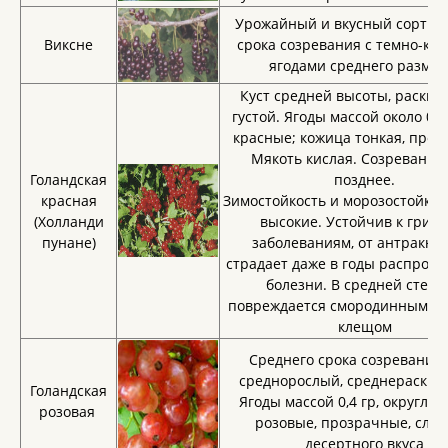
Урожайный и вкусный сорт ср
Виксне
срока созревания с темно-кр
ягодами среднего размер
Куст средней высоты, раскид
густой. Ягоды массой около 0,5 
красные; кожица тонкая, проз
Мякоть кислая. Созревание 
Голандская
позднее.
красная
Зимостойкость и морозостойкос
(Холланди
высокие. Устойчив к гриб
пунане)
заболеваниям, от антракноз
страдает даже в годы распрос
болезни. В средней степе
повреждается смородинным п
клещом
Среднего срока созревания.
среднорослый, среднераскид
Голандская
Ягоды массой 0,4 гр, округлые
розовая
розовые, прозрачные, слад
десертного вкуса