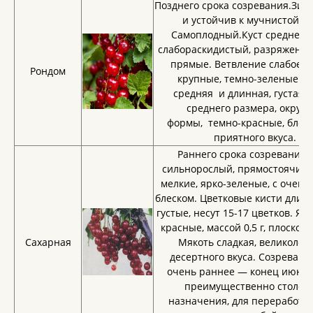
Позднего срока созревания.Зим
и устойчив к мучнистой ро
Самоплодный.Куст среднеро
слабораскидистый, разряженый
прямые. Ветвление слабое.Л
Рондом
крупные, темно-зеленые. К
средняя и длинная, густая.
среднего размера, округл
формы, темно-красные, блес
приятного вкуса.
Раннего срока созревания. 
сильнорослый, прямостоячий.
мелкие, ярко-зеленые, с очень
блеском. Цветковые кисти длинн
густые, несут 15-17 цветков. Яг
красные, массой 0,5 г, плоскоо
Сахарная
Мякоть сладкая, великолеп
десертного вкуса. Созревани
очень раннее — конец июня.
преимущественно столов
назначения, для переработк