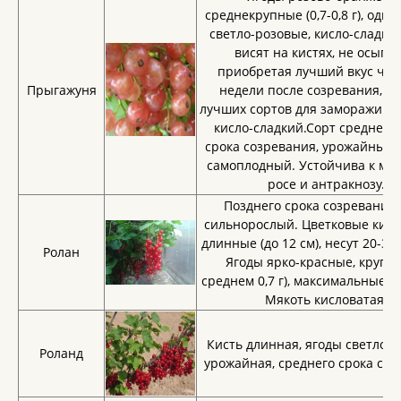
среднекрупные (0,7-0,8 г), одн
светло-розовые, кисло-сладкие
висят на кистях, не осыпая
приобретая лучший вкус чер
Прыгажуня
недели после созревания, од
лучших сортов для замораживан
кисло-сладкий.Сорт среднепо
срока созревания, урожайный, 
самоплодный. Устойчива к му
росе и антракнозу.
Позднего срока созревания.
сильнорослый. Цветковые кист
длинные (до 12 см), несут 20-30
Ролан
Ягоды ярко-красные, крупны
среднем 0,7 г), максимальные — 
Мякоть кисловатая.
Кисть длинная, ягоды светло-к
Роланд
урожайная, среднего срока со