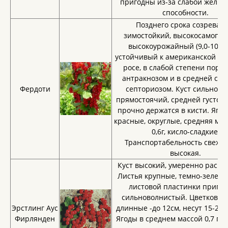
пригодны из-за слабой жели
способности.
Позднего срока созревани
зимостойкий, высокосамопло
высокоурожайный (9,0-10,0 т
устойчивый к американской му
росе, в слабой степени пора
антракнозом и в средней сте
Фердоти
септориозом. Куст сильноро
прямостоячий, средней густоты
прочно держатся в кисти. Ягод
красные, округлые, средняя мас
0,6г, кисло-сладкие.
Транспортабельность свежих
высокая.
Куст высокий, умеренно раски
Листья крупные, темно-зелены
листовой пластинки припод
сильноволнистый. Цветковые
Эрстлинг Аус
длинные -до 12см, несут 15-20 
Фирлянден
Ягоды в среднем массой 0,7 г, 