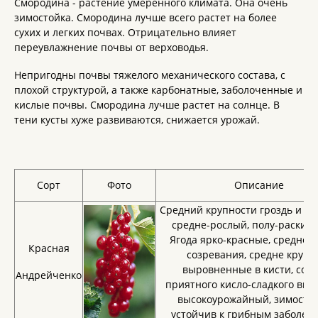
Смородина - растение умеренного климата. Она очень
зимостойка. Смородина лучше всего растет на более
сухих и легких почвах. Отрицательно влияет
переувлажнение почвы от верховодья.
Непригодны почвы тяжелого механического состава, с
плохой структурой, а также карбонатные, заболоченные и
кислые почвы. Смородина лучше растет на солнце. В
тени кусты хуже развиваются, снижается урожай.
Сорт
Фото
Описание
Средний крупности гроздь и яго
средне-рослый, полу-раскид
Ягода ярко-красные, среднего
Красная
созревания, средне крупн
выровненные в кисти, соч
Андрейченко
приятного кисло-сладкого вкус
высокоурожайный, зимостой
устойчив к грибным заболев