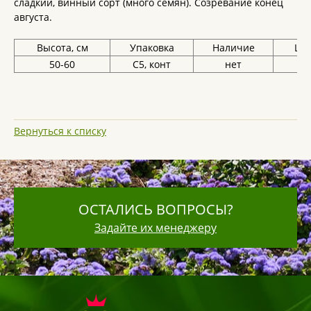
сладкий, винный сорт (много семян). Созревание конец
августа.
Высота, см
Упаковка
Наличие
Цен
50-60
С5, конт
нет
Вернуться к списку
ОСТАЛИСЬ ВОПРОСЫ?
Задайте их менеджеру