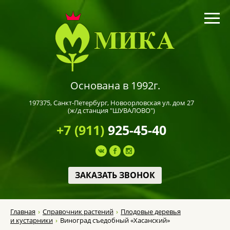
Основана в 1992г.
197375,
Санкт-Петербург
, Новоорловская ул. дом 27
(ж/д станция "ШУВАЛОВО")
+7 (911)
925-45-40
ЗАКАЗАТЬ ЗВОНОК
Главная
Справочник растений
Плодовые деревья
и кустарники
Виноград съедобный «Хасанский»