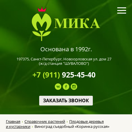
Основана в 1992г.
197375,
Санкт-Петербург
, Новоорловская ул. дом 27
(ж/д станция "ШУВАЛОВО")
+7 (911)
925-45-40
ЗАКАЗАТЬ ЗВОНОК
Главная
Справочник растений
Плодовые деревья
и кустарники
Виноград съедобный «Коринка русская»