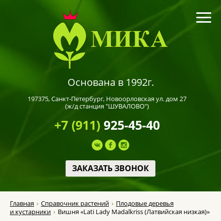
Основана в 1992г.
197375,
Санкт-Петербург
, Новоорловская ул. дом 27
(ж/д станция "ШУВАЛОВО")
+7 (911)
925-45-40
ЗАКАЗАТЬ ЗВОНОК
Главная
Справочник растений
Плодовые деревья
и кустарники
Вишня «Lati Lady Madalkriss (Латвийская низкая)»