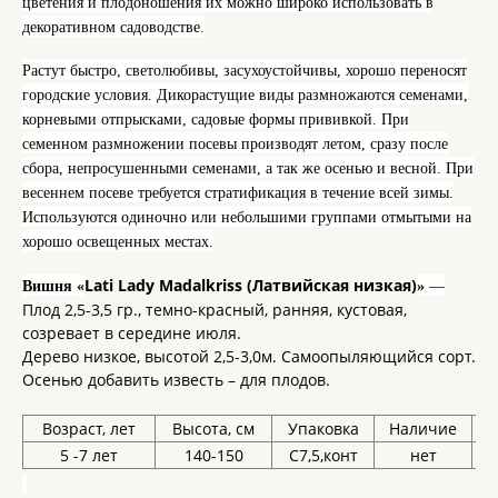
цветения и плодоношения их можно широко использовать в
декоративном садоводстве.
Растут быстро, светолюбивы, засухоустойчивы, хорошо переносят
городские условия. Дикорастущие виды размножаются семенами,
корневыми отпрысками, садовые формы прививкой. При
семенном размножении посевы производят летом, сразу после
сбора, непросушенными семенами, а так же осенью и весной. При
весеннем посеве требуется стратификация в течение всей зимы.
Используются одиночно или небольшими группами отмытыми на
хорошо освещенных местах.
Lati Lady Madalkriss (Латвийская низкая)
Вишня «
»
—
Плод 2,5-3,5 гр., темно-красный, ранняя, кустовая,
созревает в середине июля.
Дерево низкое, высотой 2,5-3,0м. Самоопыляющийся сорт.
Осенью добавить известь – для плодов.
Возраст, лет
Высота, см
Упаковка
Наличие
Ц
5 -7 лет
140-150
С7,5,конт
нет