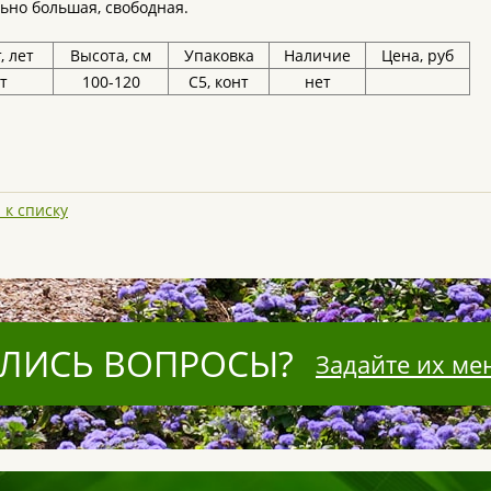
ьно большая, свободная.
, лет
Высота, см
Упаковка
Наличие
Цена, руб
т
100-120
С5, конт
нет
 к списку
ЛИСЬ ВОПРОСЫ?
Задайте их ме