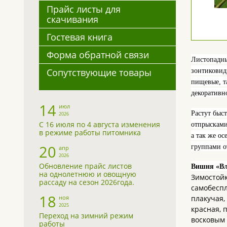
Прайс листы для
скачивания
Гостевая книга
Форма обратной связи
Листопадны
Сопутствующие товары
зонтиковид
пищевые, т
декоративн
14
июл
Растут быс
2026
С 16 июля по 4 августа изменения
отпрысками
в режиме работы питомника
а так же о
20
группами о
апр
2026
Обновление прайс листов
Вишня «Вл
на однолетнюю и овощную
Зимостойк
рассаду на сезон 2026года.
самобеспл
18
ноя
плакучая,
2025
красная, 
Переход на зимний режим
восковым 
работы