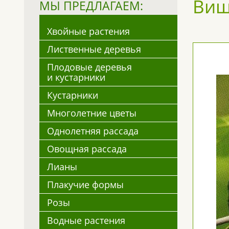
Виш
МЫ ПРЕДЛАГАЕМ:
Хвойные растения
Лиственные деревья
Плодовые деревья
и кустарники
Кустарники
Многолетние цветы
Однолетняя рассада
Овощная рассада
Лианы
Плакучие формы
Розы
Водные растения