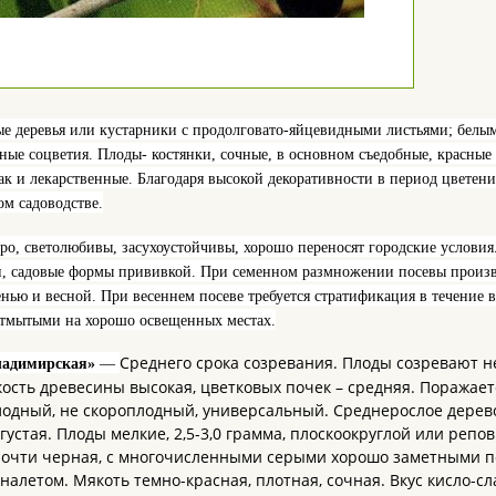
е деревья или кустарники с продолговато-яйцевидными листьями; белы
ные соцветия. Плоды- костянки, сочные, в основном съедобные, красные
ак и лекарственные. Благодаря высокой декоративности в период цвете
ом садоводстве.
тро, светолюбивы, засухоустойчивы, хорошо переносят городские услов
, садовые формы прививкой. При семенном размножении посевы произво
сенью и весной. При весеннем посеве требуется стратификация в течени
тмытыми на хорошо освещенных местах.
Среднего срока созревания. Плоды созревают 
адимирская»
—
ость древесины высокая, цветковых почек – средняя. Поражает
одный, не скороплодный, универсальный. Среднерослое дерево
 густая. Плоды мелкие, 2,5-3,0 грамма, плоскоокруглой или реп
почти черная, с многочисленными серыми хорошо заметными 
налетом. Мякоть темно-красная, плотная, сочная. Вкус кисло-сл