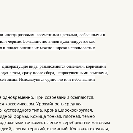
ми иногда розовыми ароматными цветками, собранными в
 или черные. Большинство видов культивируется как
ния и плодоношения их можно широко использовать в
ия. Дикорастущие виды размножаются семенами, корневыми
дят летом, сразу после сбора, непросушенными семенами,
е всей зимы. Используются одиночно или небольшими
не одновременно. При созревании осыпаются.
ся коккомикозом. Урожайность средняя,
, кустовидного типа. Крона широкоокруглая,
овидной формы. Кожица тонкая, плотная, темно-
подкожными точками, с легким серебристым матовым
адкий, слегка терпкий, отличный. Косточка округлая,