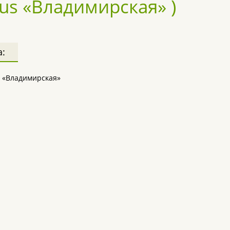
us «Владимирская» )
а:
s «Владимирская»