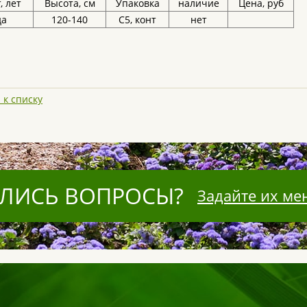
, лет
Высота, см
Упаковка
наличие
Цена, руб
да
120-140
С5, конт
нет
 к списку
ЛИСЬ ВОПРОСЫ?
Задайте их ме