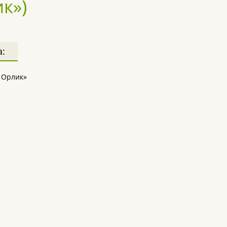
к»)
а:
 Орлик»