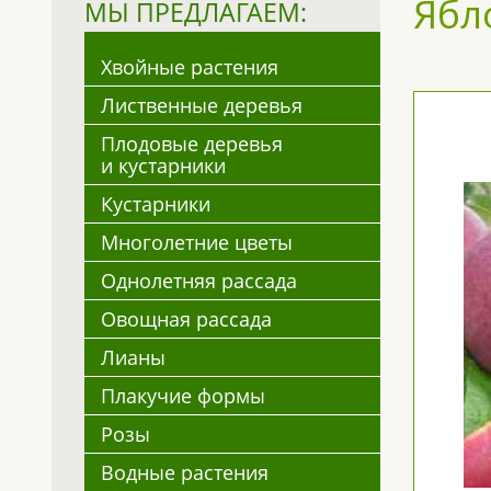
Ябл
МЫ ПРЕДЛАГАЕМ:
Хвойные растения
Лиственные деревья
Плодовые деревья
и кустарники
Кустарники
Многолетние цветы
Однолетняя рассада
Овощная рассада
Лианы
Плакучие формы
Розы
Водные растения