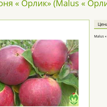
оня « Орлик» (Malus « Орли
Цен
Malus «