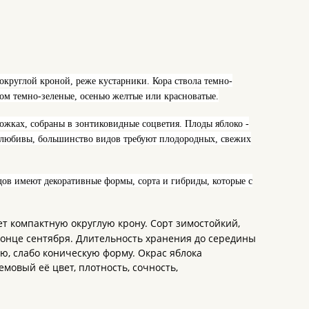
округлой кроной, реже кустарники. Кора ствола темно-
ом темно-зеленые, осенью желтые или красноватые.
жках, собраны в зонтиковидные соцветия. Плоды яблоко -
толюбивы, большинство видов требуют плодородных, свежих
дов имеют декоративные формы, сорта и гибриды, которые с
ет компактную округлую крону. Сорт зимостойкий,
конце сентября. Длительность хранения до середины
ую, слабо коническую форму. Окрас яблока
мовый её цвет, плотность, сочность,