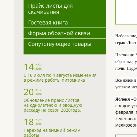
Прайс листы для
скачивания
Гостевая книга
Форма обратной связи
Небольшие
Сопутствующие товары
серая. Лис
Цветки до 
образные, 
14
июл
почв. Недо
2026
С 16 июля по 4 августа изменения
в режиме работы питомника
Все яблони
успехом ис
20
апр
2026
Яблоня «О
Обновление прайс листов
на однолетнюю и овощную
средне ус
рассаду на сезон 2026года.
февраля. 
зеленоват
18
ноя
2025
мелкозерн
Переход на зимний режим
работы