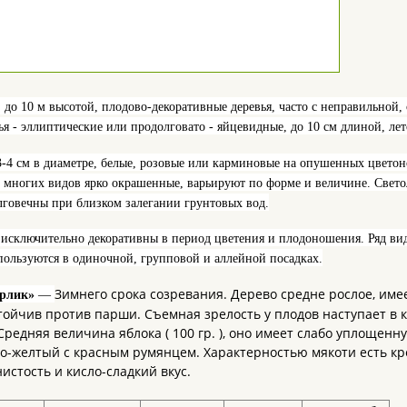
, до
10 м
высотой, плодово-декоративные деревья, часто с неправильной, 
тья - эллиптические или продолговато - яйцевидные, до
10 см
длиной, лет
3-
4 см
в диаметре, белые, розовые или карминовые на опушенных цветоно
у многих видов ярко окрашенные, варьируют по форме и величине. Све
лговечны при близком залегании грунтовых вод.
 исключительно декоративны в период цветения и плодоношения. Ряд ви
пользуются в одиночной, групповой и аллейной посадках.
Зимнего срока созревания. Дерево средне рослое, име
рлик»
—
тойчив против парши. Съемная зрелость у плодов наступает в 
Средняя величина яблока ( 100 гр. ), оно имеет слабо уплощенн
о-желтый с красным румянцем. Характерностью мякоти есть кре
истость и кисло-сладкий вкус.