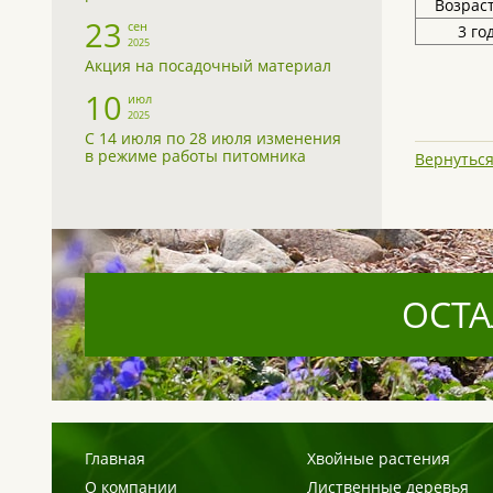
Возраст
23
сен
3 го
2025
Акция на посадочный материал
10
июл
2025
С 14 июля по 28 июля изменения
в режиме работы питомника
Вернуться
ОСТА
Главная
Хвойные растения
О компании
Лиственные деревья