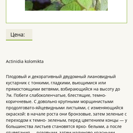
Цена:
Actinidia kolomikta
Плодовый и декоративный двудомный лиановидный
кустарник с тонкими, гладкими, вьющимися или
прямостоящими ветвями, взбирающийся на высоту до
7м. Побеги слабоколенчатые, блестящие, темно-
коричневые. С довольно крупными морщинистыми
продолговато-яйцевидными листьями, с изменяющийся
окраской: в начале роста они бронзовые, затем зеленые с
переходом к темно- зеленым, перед цветением концы — у
большинства листьев становятся ярко- белыми, а после
отцветания — розовыми, затем малиново-красными.