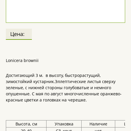
Цена:
Lonicera brownii
Достигающий 3 м. в высоту, быстрорастущий,
зимостойкий кустарник.Эллептические листья сверху
зеленые, с нижней стороны голубоватые и немного
опушенные. С мая по август многочисленные оранжево-
красные цветки а головках на черешке.
Высота, см
Упаковка
Наличие
Цен
20-40
С3, конт
нет