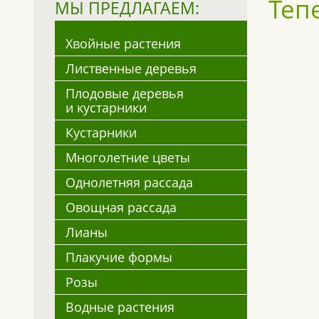
Теп
МЫ ПРЕДЛАГАЕМ:
Хвойные растения
Лиственные деревья
Плодовые деревья
и кустарники
Кустарники
Многолетние цветы
Однолетняя рассада
Овощная рассада
Лианы
Плакучие формы
Розы
Водные растения