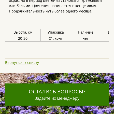
окрас, но в период цветения становятся кремовыми
или белыми. Цветения начинается в конце июля.
Продолжительность чуть более одного месяца.
Высота, см
Упаковка
Наличие
Цен
20-30
С1, конт
нет
Вернуться к списку
ОСТАЛИСЬ ВОПРОСЫ?
Задайте их менеджеру