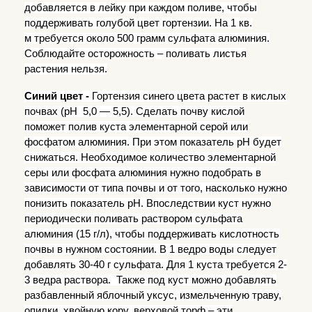
добавляется в лейку при каждом поливе, чтобы
поддерживать голубой цвет гортензии. На
1 кв.
м
требуется около
500 грамм
сульфата алюминия.
Соблюдайте осторожность – поливать листья
растения нельзя.
Синий цвет -
Гортензия синего цвета растет в кислых
почвах (рН 5,0 — 5,5). Сделать почву кислой
поможет полив куста элементарной серой или
фосфатом алюминия. При этом показатель рН будет
снижаться. Необходимое количество элементарной
серы или фосфата алюминия нужно подобрать в
зависимости от типа почвы и от того, насколько нужно
понизить показатель рН. Впоследствии куст нужно
периодически поливать раствором сульфата
алюминия (15 г/л), чтобы поддерживать кислотность
почвы в нужном состоянии. В 1 ведро воды следует
добавлять 30-
40 г
сульфата. Для 1 куста требуется 2-
3 ведра раствора. Также под куст можно добавлять
разбавленный яблочный уксус, измельченную траву,
опилки, хвойную кору, верховой торф – эти