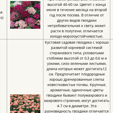
высотой 40-60 см. Цветет с конца
июня в течение месяца на второй
ая
год после посева. В отличие от
s)
других видов гвоздики
нетребовательная к свету, может
расти в полутени, отличается
холодо-морозоустойчивостью.
Кустовая садовая гвоздика с хорошо
развитой корневой системой
стержневого типа, узловатыми
стеблями высотой от 0,3 до 0,6 м и
узкими, сизо-зелеными листьями,
длина которых может достигать12
см. Предпочитает плодородные
хорошо дренированные слегка
известковистые почвы. Крупные,
ароматные, одиночные цветы
гвоздики бывают полумахрового и
махрового строения, могут достигать
4-7 см в диаметре. Эта
разновидность гвоздики отличается