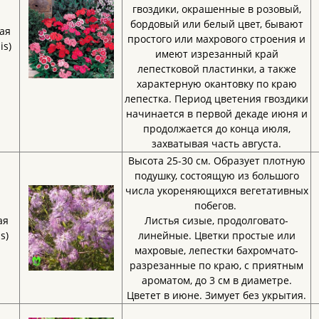
гвоздики, окрашенные в розовый,
бордовый или белый цвет, бывают
ая
простого или махрового строения и
is)
имеют изрезанный край
лепестковой пластинки, а также
характерную окантовку по краю
лепестка. Период цветения гвоздики
начинается в первой декаде июня и
продолжается до конца июля,
захватывая часть августа.
Высота 25-30 см. Образует плотную
подушку, состоящую из большого
числа укореняющихся вегетативных
побегов.
ая
Листья сизые, продолговато-
s)
линейные. Цветки простые или
махровые, лепестки бахромчато-
разрезанные по краю, с приятным
ароматом, до 3 см в диаметре.
Цветет в июне. Зимует без укрытия.