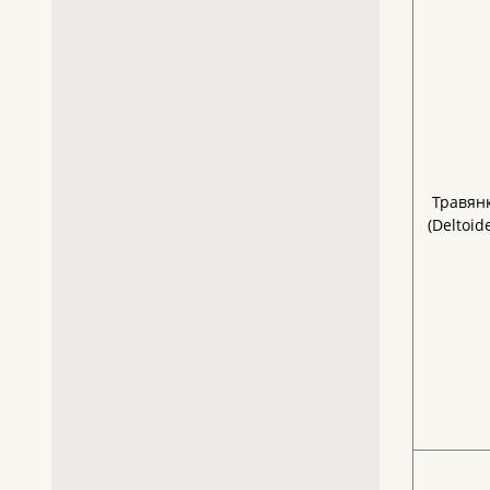
Травян
(Deltoid