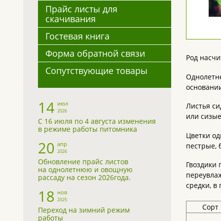
Прайс листы для
скачивания
Гостевая книга
Форма обратной связи
Род насчи
Сопутствующие товары
Однолетне
основани
14
июл
Листья си
2026
или сизые
С 16 июля по 4 августа изменения
в режиме работы питомника
Цветки од
20
апр
пестрые, 
2026
Обновление прайс листов
Гвоздики 
на однолетнюю и овощную
переувлаж
рассаду на сезон 2026года.
средки, в
18
ноя
2025
Сорт
Переход на зимний режим
работы