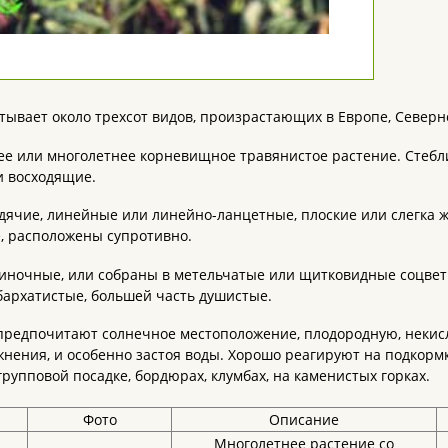
тывает около трехсот видов, произрастающих в Европе, Северн
е или многолетнее корневищное травянистое растение. Стебл
и восходящие.
дячие, линейные или линейно-ланцетные, плоские или слегка 
, расположены супротивно.
иночные, или собраны в метельчатые или щитковидные соцвети
бархатистые, большей часть душистые.
предпочитают солнечное местоположение, плодородную, некисл
нения, и особенно застоя воды. Хорошо реагируют на подкор
 групповой посадке, бордюрах, клумбах, на каменистых горках.
Фото
Описание
Многолетнее растение со