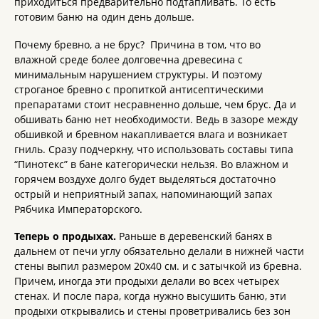
приходиться предварительно подтапливать. То есть
готовим баню на один день дольше.
Почему бревно, а не брус? Причина в том, что во
влажной среде более долговечна древесина с
минимальным нарушением структуры. И поэтому
строганое бревно с пропиткой антисептическими
препаратами стоит несравненно дольше, чем брус. Да и
обшивать баню нет необходимости. Ведь в зазоре между
обшивкой и бревном накапливается влага и возникает
гниль. Сразу подчеркну, что использовать составы типа
“Пинотекс” в бане категорически нельзя. Во влажном и
горячем воздухе долго будет выделяться достаточно
острый и неприятный запах, напоминающий запах
Рябчика Императорского.
Теперь о продыхах.
Раньше в деревенский банях в
дальнем от печи углу обязательно делали в нижней части
стены выпил размером 20х40 см. и с затычкой из бревна.
Причем, иногда эти продыхи делали во всех четырех
стенах. И после пара, когда нужно высушить баню, эти
продыхи открывались и стены проветривались без зон