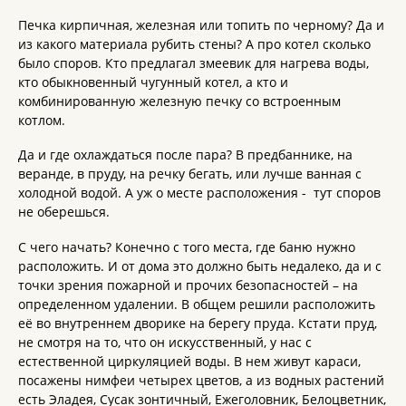
Печка кирпичная, железная или топить по черному? Да и
из какого материала рубить стены? А про котел сколько
было споров. Кто предлагал змеевик для нагрева воды,
кто обыкновенный чугунный котел, а кто и
комбинированную железную печку со встроенным
котлом.
Да и где охлаждаться после пара? В предбаннике, на
веранде, в пруду, на речку бегать, или лучше ванная с
холодной водой. А уж о месте расположения - тут споров
не оберешься.
С чего начать? Конечно с того места, где баню нужно
расположить. И от дома это должно быть недалеко, да и с
точки зрения пожарной и прочих безопасностей – на
определенном удалении. В общем решили расположить
её во внутреннем дворике на берегу пруда. Кстати пруд,
не смотря на то, что он искусственный, у нас с
естественной циркуляцией воды. В нем живут караси,
посажены нимфеи четырех цветов, а из водных растений
есть Эладея, Сусак зонтичный, Ежеголовник, Белоцветник,