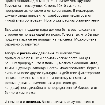
применявшийся для мощения. Причем чем крупнее
брусчатка – тем лучше. Камень 10х10 см. легко
прогревается, но также и легко остывает. В некоторых
случаях люди применяют фарфоровые изоляторы от
линий электропередач. Но это уже рассказ о заменителях.
Вьюшка для поддачи пара должна быть расположена в
стороне не попадающей на полог. То есть так, что бы при
поддаче пара он не попадал на человека. Можно очень
серьезно обвариться.
Теперь о
растениях для бани.
Общеизвестно
применение пряных и ароматических растений для
банных процедур. Это и полынь, мелиса лимонная, мята,
тимьян, душица, лаванда, настой можжевельника, березы,
липы и многие другие культуры. О действии фитотерапии
написано очень много книг. И поэтому мы можем
рекомендовать применять эти растения для
ландшафтного дизайна в непосредственной близости от
банного комплекса.
И немного
о вениках.
Заготавливать их лучше всего в