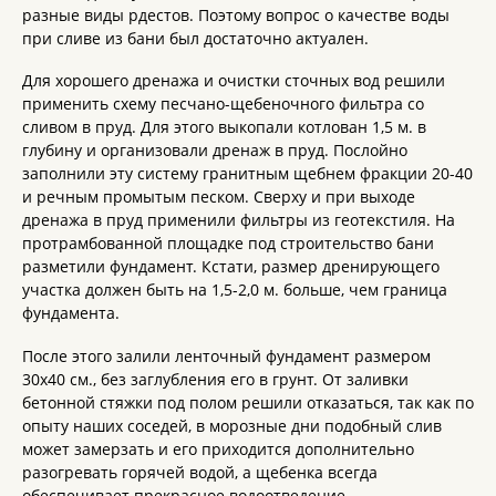
разные виды рдестов. Поэтому вопрос о качестве воды
при сливе из бани был достаточно актуален.
Для хорошего дренажа и очистки сточных вод решили
применить схему песчано-щебеночного фильтра со
сливом в пруд. Для этого выкопали котлован 1,5 м. в
глубину и организовали дренаж в пруд. Послойно
заполнили эту систему гранитным щебнем фракции 20-40
и речным промытым песком. Сверху и при выходе
дренажа в пруд применили фильтры из геотекстиля. На
протрамбованной площадке под строительство бани
разметили фундамент. Кстати, размер дренирующего
участка должен быть на 1,5-2,0 м. больше, чем граница
фундамента.
После этого залили ленточный фундамент размером
30х40 см., без заглубления его в грунт. От заливки
бетонной стяжки под полом решили отказаться, так как по
опыту наших соседей, в морозные дни подобный слив
может замерзать и его приходится дополнительно
разогревать горячей водой, а щебенка всегда
обеспечивает прекрасное водоотведение.