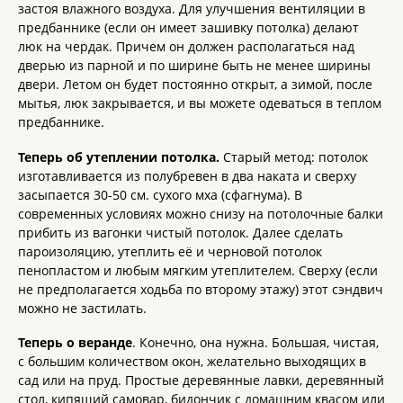
застоя влажного воздуха. Для улучшения вентиляции в
предбаннике (если он имеет зашивку потолка) делают
люк на чердак. Причем он должен располагаться над
дверью из парной и по ширине быть не менее ширины
двери. Летом он будет постоянно открыт, а зимой, после
мытья, люк закрывается, и вы можете одеваться в теплом
предбаннике.
Теперь об утеплении потолка.
Старый метод: потолок
изготавливается из полубревен в два наката и сверху
засыпается 30-50 см. сухого мха (сфагнума). В
современных условиях можно снизу на потолочные балки
прибить из вагонки чистый потолок. Далее сделать
пароизоляцию, утеплить её и черновой потолок
пенопластом и любым мягким утеплителем. Сверху (если
не предполагается ходьба по второму этажу) этот сэндвич
можно не застилать.
Теперь о веранде
. Конечно, она нужна. Большая, чистая,
с большим количеством окон, желательно выходящих в
сад или на пруд. Простые деревянные лавки, деревянный
стол, кипящий самовар, бидончик с домашним квасом или