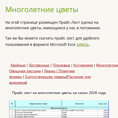
Многолетние цветы
На этой странице размещен Прайс-Лист (цены) на
многолетние цветы, имеющиеся у нас в питомнике.
Так же Вы можете скачать прайс лист для удобного
здесь
.
пользования в формате Microsoft Exce
Хвойные
|
Лиственные
|
Плодовые
|
Кустарники
|
Многолетни
Овощная рассада
|
Лианы |
Плакучие
формы
|
Сопутствующие товары
|
Растения для
водоемов
|
Прайс лист на многолетние цветы на сезон 2026 года