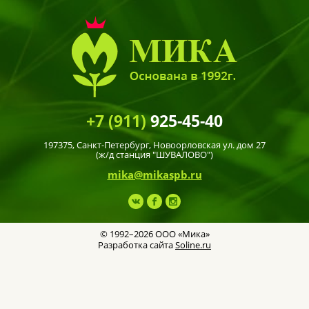
+7 (911)
925-45-40
197375,
Санкт-Петербург
, Новоорловская ул. дом 27
(ж/д станция "ШУВАЛОВО")
mika@mikaspb.ru
© 1992–2026 ООО «Мика»
Разработка сайта
Soline.ru