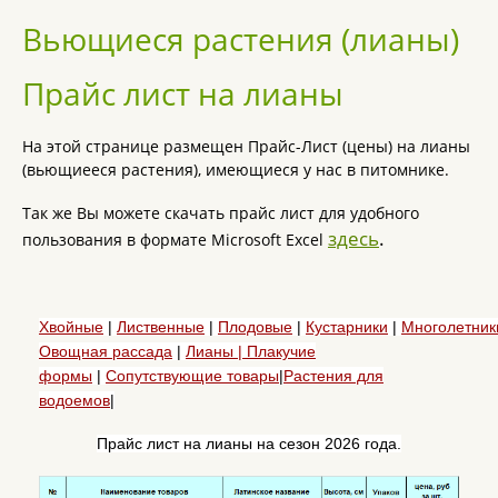
Вьющиеся растения (лианы)
Прайс лист на лианы
На этой странице размещен Прайс-Лист (цены) на лианы
(вьющиееся растения), имеющиеся у нас в питомнике.
Так же Вы можете скачать прайс лист для удобного
здесь
.
пользования в формате Microsoft Excel
Хвойные
|
Лиственные
|
Плодовые
|
Кустарники
|
Многолетник
Овощная рассада
|
Лианы |
Плакучие
формы
|
Сопутствующие товары
|
Растения для
водоемов
|
Прайс лист на лианы на сезон 2026 года.