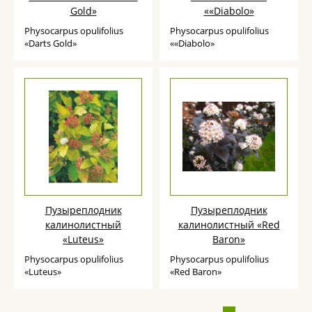
Gold»
««Diabolo»
Physocarpus opulifolius
Physocarpus opulifolius
«Darts Gold»
««Diabolo»
Пузыреплодник
Пузыреплодник
калинолистный
калинолистный «Red
«Luteus»
Baron»
Physocarpus opulifolius
Physocarpus opulifolius
«Luteus»
«Red Baron»