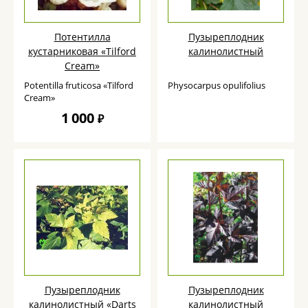
Потентилла
Пузыреплодник
кустарниковая «Tilford
калинолистный
Cream»
Potentilla fruticosa «Tilford
Physocarpus opulifolius
Cream»
1 000
₽
Пузыреплодник
Пузыреплодник
калинолистный «Darts
калинолистный