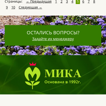
Страницы:
← Предыдущая
1
2
3
4
5
6
7
8
9
10
Следующая →
ОСТАЛИСЬ ВОПРОСЫ?
Задайте их менеджеру
+7 (911)
925-45-40
197375,
Санкт-Петербург
, Новоорловская ул. дом 27