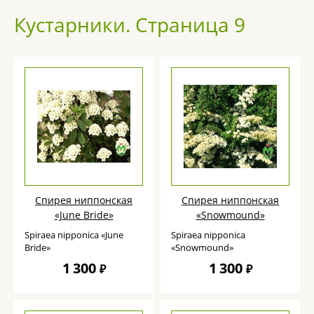
Кустарники. Страница 9
Спирея ниппонская
Спирея ниппонская
«June Bride»
«Snowmound»
Spiraea nipponica «June
Spiraea nipponica
Bride»
«Snowmound»
1 300
1 300
₽
₽