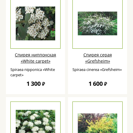
Спирея ниппонская
Спирея серая
«White carpet»
«Grefsheim»
Spiraea nipponica «White
Spiraea cinerea «Grefsheim»
carpet»
1 300
1 600
₽
₽