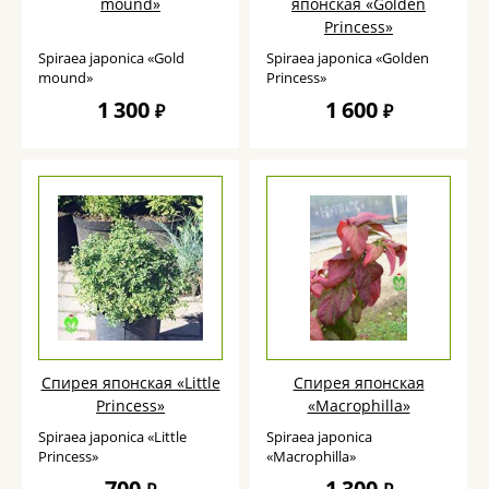
mound»
японская «Golden
Princess»
Spiraea japonica «Gold
Spiraea japonica «Golden
mound»
Princess»
1 300
1 600
₽
₽
Спирея японская «Little
Спирея японская
Princess»
«Macrophilla»
Spiraea japonica «Little
Spiraea japonica
Princess»
«Macrophilla»
700
1 300