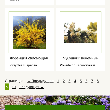
Форзиция свисающая
Чубушник венечный
Forsythia suspensa
Philadelphus coronarius
Страницы:
← Предыдущая
1
2
3
4
5
6
7
8
9
10
Следующая →