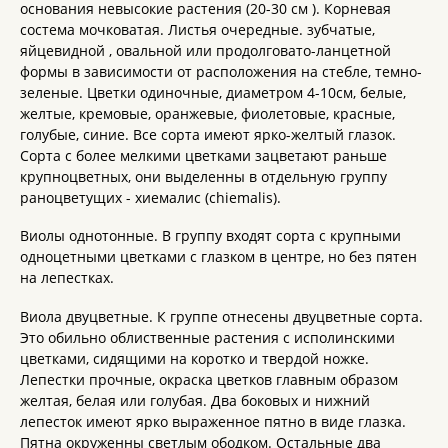
основания невысокие растения (20-30 см ). Корневая
состема мочковатая. Листья очередные. зубчатые,
яйцевидной , овальной или продолговато-ланцетной
формы в зависимости от расположения на стебле, темно-
зеленые. Цветки одиночные, диаметром 4-10см, белые,
желтые, кремовые, оранжевые, фиолетовые, красные,
голубые, синие. Все сорта имеют ярко-желтый глазок.
Сорта с более мелкими цветками зацветают раньше
крупноцветных, они выделенны в отдельную группу
раноцветущих - хиемалис (chiemalis).
Виолы однотонные. В группу входят сорта с крупными
одноцетными цветками с глазком в центре, но без пятен
на лепестках.
Виола двуцветные. К группе отнесены двуцветные сорта.
Это обильно облиственные растения с исполинскими
цветками, сидящими на коротко и твердой ножке.
Лепестки прочные, окраска цветков главным образом
желтая, белая или голубая. Два боковых и нижний
лепесток имеют ярко выраженное пятно в виде глазка.
Пятна окруженны светлым ободком. Остальные два